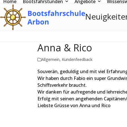
Home
Bootsfahrstunden
Angebote
Wissens
Skip
to
Neuigkeit
content
Anna & Rico
Allgemein
,
Kundenfeedback
Souverän, geduldig und mit viel Erfahrun
Wir haben durch Fabio ein super Grundwi
Schiffsverkehr braucht.
Wir danken für aufregende und lehrreiche
Erfolg mit seinen angehenden Capitänen/
Liebste Grüsse von Anna und Rico