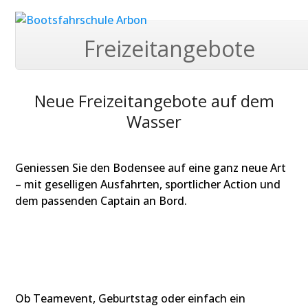
Skip
Open
Close
to
mobile
mobile
content
Freizeitangebote
menu
menu
Neue Freizeitangebote auf dem
Wasser
Geniessen Sie den Bodensee auf eine ganz neue Art
– mit geselligen Ausfahrten, sportlicher Action und
dem passenden Captain an Bord.
Gesellschaftsfahrten
Ob Teamevent, Geburtstag oder einfach ein