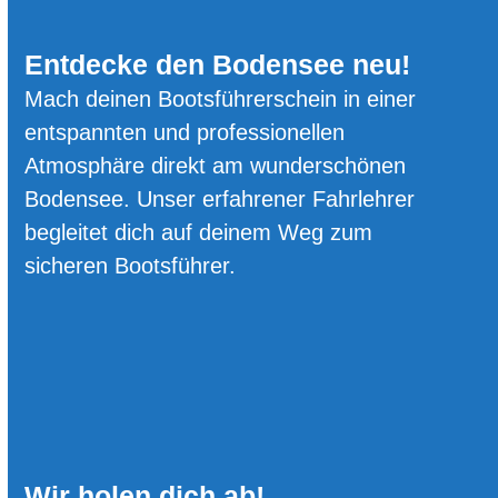
e
i
Entdecke den Bodensee neu!
n
a
Mach deinen Bootsführerschein in einer
c
h
entspannten und professionellen
a
Atmosphäre direkt am wunderschönen
b
R
Bodensee. Unser erfahrener Fahrlehrer
o
begleitet dich auf deinem Weg zum
m
a
sicheren Bootsführer.
n
s
h
o
r
n
Wir holen dich ab!