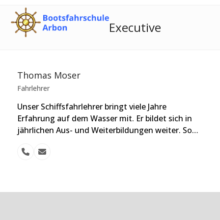
Skip
Open
Close
to
mobile
mobile
Executive
content
menu
menu
Thomas Moser
Fahrlehrer
Unser Schiffsfahrlehrer bringt viele Jahre
Erfahrung auf dem Wasser mit. Er bildet sich in
jährlichen Aus- und Weiterbildungen weiter. So…
Telefon
E-
Nummer
Mail