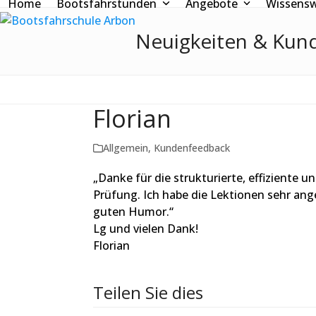
Home
Bootsfahrstunden
Angebote
Wissens
Skip
to
Neuigkeiten & Kun
content
Florian
Allgemein
,
Kundenfeedback
„Danke für die strukturierte, effiziente 
Prüfung. Ich habe die Lektionen sehr a
guten Humor.“
Lg und vielen Dank!
Florian
Teilen Sie dies