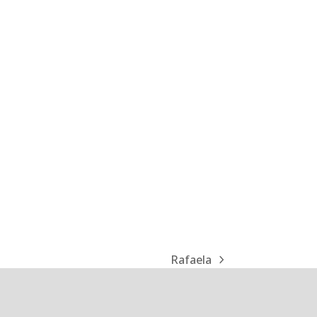
Rafaela
Nächster
Beitrag: