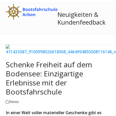
Skip
Open
Close
to
mobile
mobile
Neuigkeiten &
content
Kundenfeedback
menu
menu
Schenke Freiheit auf dem
Bodensee: Einzigartige
Erlebnisse mit der
Bootsfahrschule
News
In einer Welt voller materieller Geschenke gibt es